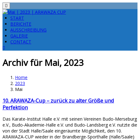
Menu
START
BERICHTE
AUSSCHREIBUNG
GALERIE
CONTACT
Archiv für Mai, 2023
Home
2023
Mai
10. ARAWAZA-Cup – zurück zu alter Größe und
Perfektion
Das Karate-Institut Halle e.V. mit seinen Vereinen Budo-Merseburg
e.V., Budo-Akademie-Halle e.V. und Budo-Landsberg e.V. nutzte die
von der Stadt Halle/Saale eingeräumte Möglichkeit, den 10.
ARAWAZA-CUP wieder in der Brandberge-Sporthalle (Halle/Saale)