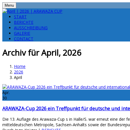
Menu
START
BERICHTE
AUSSCHREIBUNG
GALERIE
CONTACT
Archiv für April, 2026
Home
2026
April
Apr.
30
ARAWAZA-Cup 2026 ein Treffpunkt für deutsche und inte
Die 13. Auflage des Arawaza-Cup s in Halle/S. war erneut eine der 
mitteldeutschen Metropole, Sachsen-Anhalts sowie der Bundesrepubl