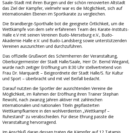
Saale-Stadt mit ihren Burgen und der schön renovierten Altstadt
das Ziel der Kämpfer, vielmehr war es die Möglichkeit, sich auf
internationalen Ebenen im Sportkarate zu vergleichen.
Die Brandberge-Sporthalle bot die geeignete Örtlichkeit, um die
Wettkämpfe von dem sehr erfahrenen Team des Karate-Instituts-
Halle e.V mit seinen Vereinen Budo-Merseburg e.V., Budo-
Akademie-Halle e.V. und Budo-Landsberg sowie unterstützenden
Vereinen auszurichten und durchzuführen.
Das offizielle Grußwort des Schirmherren der Veranstaltung,
Oberbürgermeister der Stadt Halle/Saale, Herr Dr. Bernd Wiegand,
wurde nach zeitiger Eröffnung um 8:30 Uhr stellvertretend von
Frau Dr. Marquardt – Beigeordnete der Stadt Halle/S. für Kultur
und Sport – überbracht und mit viel Beifall bedacht.
Darauf nutzten die Sportler der ausrichtenden Vereine die
Möglichkeit, im Rahmen der Eröffnung ihren Trainer Stephan
Rewohl, nach zwanzig Jahren aktiver mit zahlreichen
internationalen und nationalen Titeln gepflasterten
Wettkampfkarriere in den wohlverdienten „Wettkampf –
Ruhestand“ zu verabschieden. Für diese Ehrung passte die
Veranstaltung hervorragend.
Im Anschluß daran dessen traten die Kämpfer auf 12 Tatamis