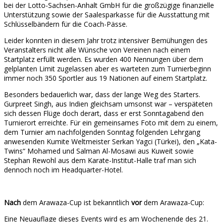
bei der Lotto-Sachsen-Anhalt GmbH für die großzügige finanzielle
Unterstützung sowie der Saalesparkasse für die Ausstattung mit
Schlüsselbändern für die Coach-Pässe.
Leider konnten in diesem Jahr trotz intensiver Bemühungen des
Veranstalters nicht alle Wünsche von Vereinen nach einem
Startplatz erfüllt werden. Es wurden 400 Nennungen über dem
gelplanten Limit zugelassen aber es warteten zum Turnierbeginn
immer noch 350 Sportler aus 19 Nationen auf einem Startplatz.
Besonders bedauerlich war, dass der lange Weg des Starters.
Gurpreet Singh, aus Indien gleichsam umsonst war – verspäteten
sich dessen Flüge doch derart, dass er erst Sonntagabend den
Turnierort erreichte. Für ein gemeinsames Foto mit dem zu einem,
dem Turnier am nachfolgenden Sonntag folgenden Lehrgang
anwesenden Kumite Weltmeister Serkan Yagci (Türkei), den „Kata-
Twins“ Mohamed und Salman Al-Mosawi aus Kuweit sowie
Stephan Rewohl aus dem Karate-Institut-Halle traf man sich
dennoch noch im Headquarter-Hotel.
Nach
dem Arawaza-Cup ist bekanntlich
vor
dem Arawaza-Cup:
Eine Neuauflage dieses Events wird es am Wochenende des 21.