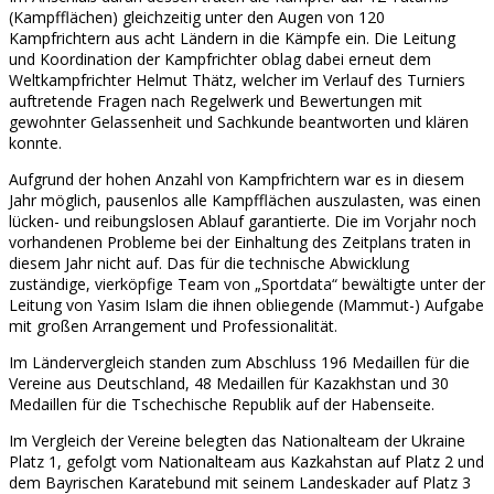
(Kampfflächen) gleichzeitig unter den Augen von 120
Kampfrichtern aus acht Ländern in die Kämpfe ein. Die Leitung
und Koordination der Kampfrichter oblag dabei erneut dem
Weltkampfrichter Helmut Thätz, welcher im Verlauf des Turniers
auftretende Fragen nach Regelwerk und Bewertungen mit
gewohnter Gelassenheit und Sachkunde beantworten und klären
konnte.
Aufgrund der hohen Anzahl von Kampfrichtern war es in diesem
Jahr möglich, pausenlos alle Kampfflächen auszulasten, was einen
lücken- und reibungslosen Ablauf garantierte. Die im Vorjahr noch
vorhandenen Probleme bei der Einhaltung des Zeitplans traten in
diesem Jahr nicht auf. Das für die technische Abwicklung
zuständige, vierköpfige Team von „Sportdata“ bewältigte unter der
Leitung von Yasim Islam die ihnen obliegende (Mammut-) Aufgabe
mit großen Arrangement und Professionalität.
Im Ländervergleich standen zum Abschluss 196 Medaillen für die
Vereine aus Deutschland, 48 Medaillen für Kazakhstan und 30
Medaillen für die Tschechische Republik auf der Habenseite.
Im Vergleich der Vereine belegten das Nationalteam der Ukraine
Platz 1, gefolgt vom Nationalteam aus Kazkahstan auf Platz 2 und
dem Bayrischen Karatebund mit seinem Landeskader auf Platz 3