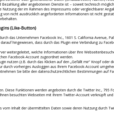
und Bezahlung aller angebotenen Dienste ist – soweit technisch mögl
e Nutzung der im Rahmen des Impressums oder vergleichbarer Angaben
on nicht ausdrücklich angeforderten Informationen ist nicht gestat
orbehalten.
gins (Like-Button)
urch das Unternehmen Facebook Inc., 1601 S. California Avenue, Palo
mit darauf hingewiesen, dass durch das Plugin eine Verbindung zu Fac
er weitergeleitet, welche Informationen über Ihre Webseitenbesuche
lichen Facebook-Account zugeordnet werden.
ugin nutzen (z.B. durch das Klicken auf den „Gefällt mir“ Knopf ode
 nur durch vorheriges Ausloggen aus Ihrem Facebook-Account umgehe
ntnehmen Sie bitte den datenschutzrechtlichen Bestimmungen auf F
en. Diese Funktionen werden angeboten durch die Twitter Inc., 795 Fo
 Ihnen besuchten Webseiten mit Ihrem Twitter-Account verknüpft un
nis vom Inhalt der übermittelten Daten sowie deren Nutzung durch Twit