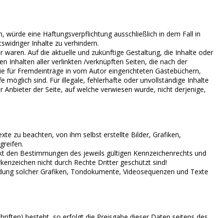
, würde eine Haftungsverpflichtung ausschließlich in dem Fall in
swidriger Inhalte zu verhindern.
r waren. Auf die aktuelle und zukünftige Gestaltung, die Inhalte oder
en Inhalten aller verlinkten /verknüpften Seiten, die nach der
wie für Fremdeinträge in vom Autor eingerichteten Gästebüchern,
möglich sind. Für illegale, fehlerhafte oder unvollständige Inhalte
 Anbieter der Seite, auf welche verwiesen wurde, nicht derjenige,
e zu beachten, von ihm selbst erstellte Bilder, Grafiken,
reifen.
nkt den Bestimmungen des jeweils gültigen Kennzeichenrechts und
kenzeichen nicht durch Rechte Dritter geschützt sind!
erwendung solcher Grafiken, Tondokumente, Videosequenzen und Texte
iften) besteht, so erfolgt die Preisgabe dieser Daten seitens des