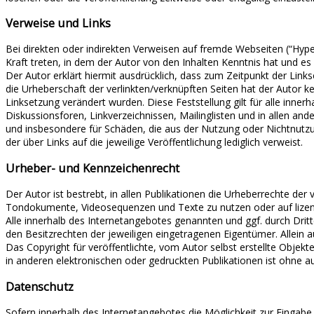
Verweise und Links
Bei direkten oder indirekten Verweisen auf fremde Webseiten (“Hyper
Kraft treten, in dem der Autor von den Inhalten Kenntnis hat und es
Der Autor erklärt hiermit ausdrücklich, dass zum Zeitpunkt der Links
die Urheberschaft der verlinkten/verknüpften Seiten hat der Autor kein
Linksetzung verändert wurden. Diese Feststellung gilt für alle inn
Diskussionsforen, Linkverzeichnissen, Mailinglisten und in allen and
und insbesondere für Schäden, die aus der Nutzung oder Nichtnutzun
der über Links auf die jeweilige Veröffentlichung lediglich verweist.
Urheber- und Kennzeichenrecht
Der Autor ist bestrebt, in allen Publikationen die Urheberrechte de
Tondokumente, Videosequenzen und Texte zu nutzen oder auf lizen
Alle innerhalb des Internetangebotes genannten und ggf. durch Dr
den Besitzrechten der jeweiligen eingetragenen Eigentümer. Allein a
Das Copyright für veröffentlichte, vom Autor selbst erstellte Objek
in anderen elektronischen oder gedruckten Publikationen ist ohne a
Datenschutz
Sofern innerhalb des Internetangebotes die Möglichkeit zur Eingabe