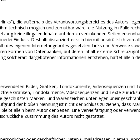
links”), die außerhalb des Verantwortungsbereiches des Autors liegen
 ihm technisch möglich und zumutbar wäre, die Nutzung im Falle recht
etzung keine illegalen Inhalte auf den zu verlinkenden Seiten erkennba
erlei Einfluss. Deshalb distanziert er sich hiermit ausdrücklich von all
erhalb des eigenen Internetangebotes gesetzten Links und Verweise so
eren Formen von Datenbanken, auf deren Inhalt externe Schreibzugriffe 
g solcherart dargebotener Informationen entstehen, haftet allein der
r verwendeten Bilder, Grafiken, Tondokumente, Videosequenzen und Text
zfreie Grafiken, Tondokumente, Videosequenzen und Texte zurückzug
itte geschützten Marken- und Warenzeichen unterliegen uneingeschrä
ufgrund der bloßen Nennung ist nicht der Schluss zu ziehen, dass Mar
te bleibt allein beim Autor der Seiten. Eine Vervielfältigung oder V
usdrückliche Zustimmung des Autors nicht gestattet.
 persönlicher oder geschäftlicher Daten (Emailadressen, Namen, Anschr