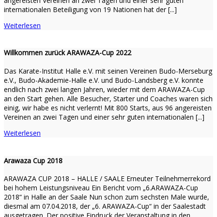
angereisten Vereinen an zwei Tagen und einer sehr guten
internationalen Beteiligung von 19 Nationen hat der [...]
Weiterlesen
Willkommen zurück ARAWAZA-Cup 2022
Das Karate-Institut Halle e.V. mit seinen Vereinen Budo-Merseburg
e.V., Budo-Akademie-Halle e.V. und Budo-Landsberg e.V. konnte
endlich nach zwei langen Jahren, wieder mit dem ARAWAZA-Cup
an den Start gehen. Alle Besucher, Starter und Coaches waren sich
einig, wir habe es nicht verlernt! Mit 800 Starts, aus 96 angereisten
Vereinen an zwei Tagen und einer sehr guten internationalen [...]
Weiterlesen
Arawaza Cup 2018
ARAWAZA CUP 2018 – HALLE / SAALE Erneuter Teilnehmerrekord
bei hohem Leistungsniveau Ein Bericht vom „6.ARAWAZA-Cup
2018“ in Halle an der Saale Nun schon zum sechsten Male wurde,
diesmal am 07.04.2018, der „6. ARAWAZA-Cup“ in der Saalestadt
ausgetragen. Der positive Eindruck der Veranstaltung in den