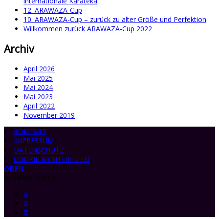
internationale Karateka
12. ARAWAZA-Cup
10. ARAWAZA-Cup – zurück zu alter Größe und Perfektion
Willkommen zurück ARAWAZA-Cup 2022
Archiv
April 2026
Mai 2025
Mai 2024
Mai 2023
April 2022
November 2019
KONTAKT
IMPRESSUM
DATENSCHUTZ
COOKIE-RICHTLINIE EU
OBEN
© Karate Institut